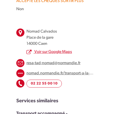
ACCEPTE LES CHÈQUES SORTIR PLUS
Non
Leaflet
| Map data ©
OpenStreetMap
contributors
×
+
Place de la Gare, Caen, France
Nomad Calvados
−
Place de la gare
14000 Caen
Voir sur Google Maps
resa-tad-nomad@normandie.fr
nomad.normandie.fr/transport-a-la-demande
02 22 55 00 10
Services similaires
Transport accompagné -