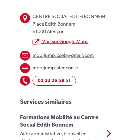
Leaflet
| Map data ©
OpenStreetMap
contributors
×
+
Centre Social Edith Bonnem, Place Edith Bonnem,
CENTRE SOCIAL EDITH BONNEM
Alençon, France
−
Place Edith Bonnem
61000 Alençon
Voir sur Google Maps
mobijump.cseb@gmail.com
mobijump-alencon.fr
02 33 26 58 51
Services similaires
Formations Mobilité au Centre
Social Edith Bonnem
Aide administrative, Conseil en