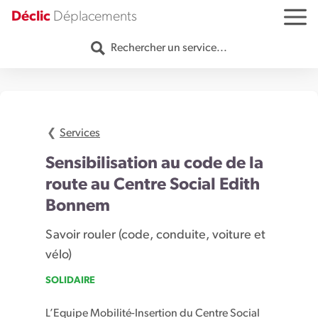
Aller au contenu
Déclic
Déplacements
MENU
Rechercher un service...
Services
Sensibilisation au code de la
route au Centre Social Edith
Bonnem
Savoir rouler (code, conduite, voiture et
vélo)
SOLIDAIRE
L’Equipe Mobilité-Insertion du Centre Social