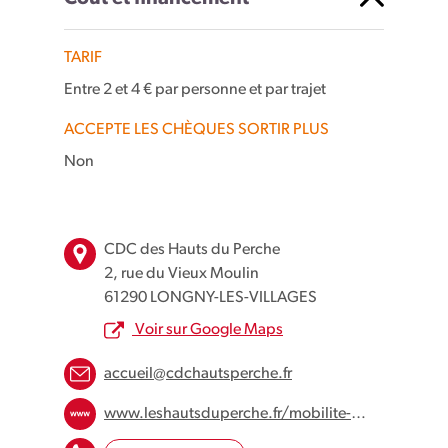
TARIF
Entre 2 et 4 € par personne et par trajet
ACCEPTE LES CHÈQUES SORTIR PLUS
Non
Leaflet
| Map data ©
OpenStreetMap
contributors
×
+
2 Rue du Vieux Moulin, Longny les Villages, France
CDC des Hauts du Perche
−
2, rue du Vieux Moulin
61290 LONGNY-LES-VILLAGES
Voir sur Google Maps
accueil@cdchautsperche.fr
www.leshautsduperche.fr/mobilite-tad-ptit-bus