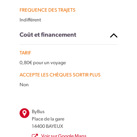
FREQUENCE DES TRAJETS
Indifférent
Coût et financement
TARIF
0,80€ pour un voyage
ACCEPTE LES CHÈQUES SORTIR PLUS
Non
Leaflet
| Map data ©
OpenStreetMap
contributors
×
+
Place de la Gare, Bayeux, France
ByBus
−
Place de la gare
14400 BAYEUX
Voir sur Google Maps