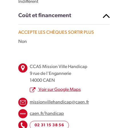
Indifférent
Coût et financement
ACCEPTE LES CHÈQUES SORTIR PLUS
Non
Leaflet
| Map data ©
OpenStreetMap
contributors
×
+
9 Rue de l'Engannerie, Caen, France
CCAS Mission Ville Handicap
−
9 rue de l'Engannerie
14000 CAEN
Voir sur Google Maps
missionvillehandicap@caen.fr
caen.fr/handicap
02 31 15 38 56