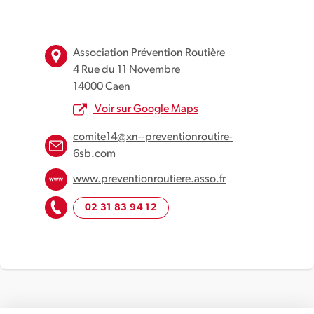
Leaflet
| Map data ©
OpenStreetMap
contributors
×
+
Prévention Routière, Rue du 11 Novembre, Caen,
Association Prévention Routière
France
−
4 Rue du 11 Novembre
14000 Caen
Voir sur Google Maps
comite14@xn--preventionroutire-
6sb.com
www.preventionroutiere.asso.fr
02 31 83 94 12